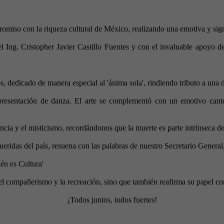
iso con la riqueza cultural de México, realizando una emotiva y signif
Ing. Cristopher Javier Castillo Fuentes y con el invaluable apoyo del 
dedicado de manera especial al 'ánima sola', rindiendo tributo a una de
resentación de danza. El arte se complementó con un emotivo canto e
cia y el misticismo, recordándonos que la muerte es parte intrínseca de
ueridas del país, resuena con las palabras de nuestro Secretario Genera
én es Cultura'
 el compañerismo y la recreación, sino que también reafirma su papel c
¡Todos juntos, todos fuertes!