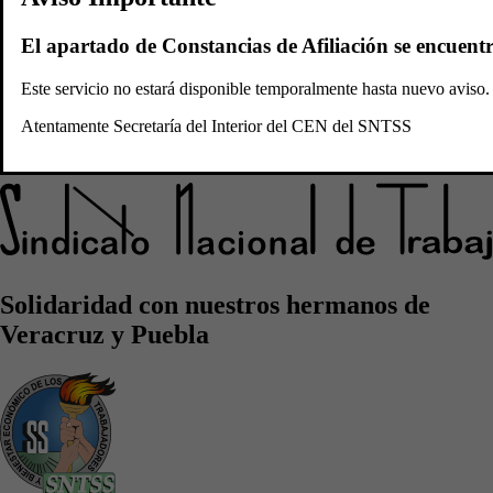
Convocatorias
Plataforma
El apartado de Constancias de Afiliación se encuent
Sidicato Nacional de
Este servicio no estará disponible temporalmente hasta nuevo avis
Atentamente Secretaría del Interior del CEN del SNTSS
Trabajadores del Seguro Social
Solidaridad con nuestros hermanos de
Veracruz y Puebla