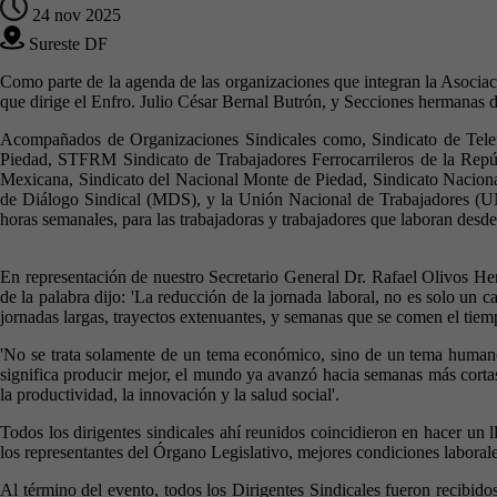
24 nov 2025
Sureste DF
Como parte de la agenda de las organizaciones que integran la Asociac
que dirige el Enfro. Julio César Bernal Butrón, y Secciones hermanas d
Acompañados de Organizaciones Sindicales como, Sindicato de Tele
Piedad, STFRM Sindicato de Trabajadores Ferrocarrileros de la Repúb
Mexicana, Sindicato del Nacional Monte de Piedad, Sindicato Naciona
de Diálogo Sindical (MDS), y la Unión Nacional de Trabajadores (UNT),
horas semanales, para las trabajadoras y trabajadores que laboran desd
En representación de nuestro Secretario General Dr. Rafael Olivos He
de la palabra dijo: 'La reducción de la jornada laboral, no es solo un
jornadas largas, trayectos extenuantes, y semanas que se comen el tiempo
'No se trata solamente de un tema económico, sino de un tema humano
significa producir mejor, el mundo ya avanzó hacia semanas más corta
la productividad, la innovación y la salud social'.
Todos los dirigentes sindicales ahí reunidos coincidieron en hacer un 
los representantes del Órgano Legislativo, mejores condiciones laborales
Al término del evento, todos los Dirigentes Sindicales fueron recibid