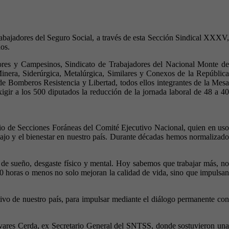
rabajadores del Seguro Social, a través de esta Sección Sindical XXXV,
os.
res y Campesinos, Sindicato de Trabajadores del Nacional Monte de
inera, Siderúrgica, Metalúrgica, Similares y Conexos de la República
 Bomberos Resistencia y Libertad, todos ellos integrantes de la Mesa
gir a los 500 diputados la reducción de la jornada laboral de 48 a 40
rio de Secciones Foráneas del Comité Ejecutivo Nacional, quien en uso
abajo y el bienestar en nuestro país. Durante décadas hemos normalizado
de sueño, desgaste físico y mental. Hoy sabemos que trabajar más, no
0 horas o menos no solo mejoran la calidad de vida, sino que impulsan
tivo de nuestro país, para impulsar mediante el diálogo permanente con
livares Cerda, ex Secretario General del SNTSS, donde sostuvieron una