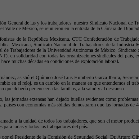
ión General de las y los trabajadores, nuestro Sindicato Nacional de T
el Valle de México, se reunieron en la entrada de la Cámara de Diputad
fonistas de la República Mexicana, CTC Confederación de Trabajado
lica Mexicana, Sindicato Nacional de Trabajadores de la Industria M
l de Trabajadores de la Universidad Autónoma de México, Sindicato de
 en solidaridad con todas las organizaciones sindicales del país, exi
e hace muchas décadas en condiciones de explotación laboral.
rnández, asistió el Químico José Luis Humberto Garza Ibarra, Secreta
 cambio en el reloj, es un cambio en la manera en que entendemos el tr
 que debería pertenecer a las familias, a la salud y al descanso.
, las jornadas extensas han dejado huellas evidentes como problemas 
s, países con economías más sólidas demostraron que las jornadas de 4
llamado a la unidad de todos los trabajadores, que son el motor produc
 para todas y todos los trabajadores del país.
os por el Presidente de la Comisión de Seguridad Social, Dr. Arturo O