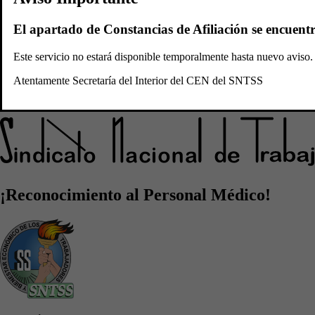
Convocatorias
Plataforma
El apartado de Constancias de Afiliación se encuent
Sidicato Nacional de
Este servicio no estará disponible temporalmente hasta nuevo avis
Atentamente Secretaría del Interior del CEN del SNTSS
Trabajadores del Seguro Social
¡Reconocimiento al Personal Médico!