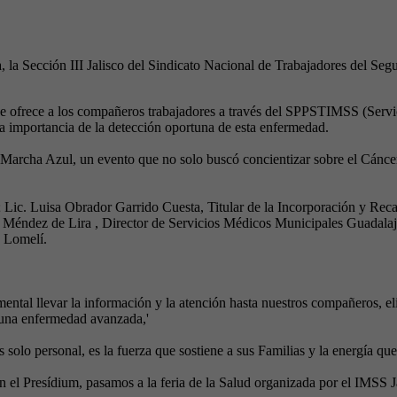
la Sección III Jalisco del Sindicato Nacional de Trabajadores del Segur
se ofrece a los compañeros trabajadores a través del SPPSTIMSS (Serv
a importancia de la detección oportuna de esta enfermedad.
a Marcha Azul, un evento que no solo buscó concientizar sobre el Cáncer
 Lic. Luisa Obrador Garrido Cuesta, Titular de la Incorporación y Re
Méndez de Lira , Director de Servicios Médicos Municipales Guadalaja
 Lomelí.
tal llevar la información y la atención hasta nuestros compañeros, eli
y una enfermedad avanzada,'
 solo personal, es la fuerza que sostiene a sus Familias y la energía que
n el Presídium, pasamos a la feria de la Salud organizada por el IMSS J