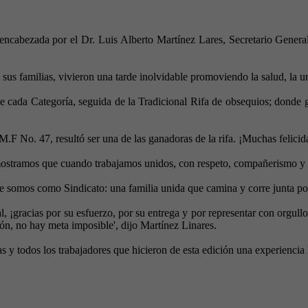
va encabezada por el Dr. Luis Alberto Martínez Lares, Secretario Gene
 sus familias, vivieron una tarde inolvidable promoviendo la salud, la u
de cada Categoría, seguida de la Tradicional Rifa de obsequios; donde 
.F No. 47, resultó ser una de las ganadoras de la rifa. ¡Muchas felici
ostramos que cuando trabajamos unidos, con respeto, compañerismo y e
 somos como Sindicato: una familia unida que camina y corre junta por l
l, ¡gracias por su esfuerzo, por su entrega y por representar con orgu
ón, no hay meta imposible', dijo Martínez Linares.
y todos los trabajadores que hicieron de esta edición una experiencia ll