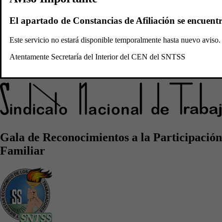
Convocatorias
Plataforma
El apartado de Constancias de Afiliación se encuent
Sidicato Nacional de
Este servicio no estará disponible temporalmente hasta nuevo avis
Atentamente Secretaría del Interior del CEN del SNTSS
Trabajadores del Seguro Social
Gala de Reconocimientos a la Participación
Familiar