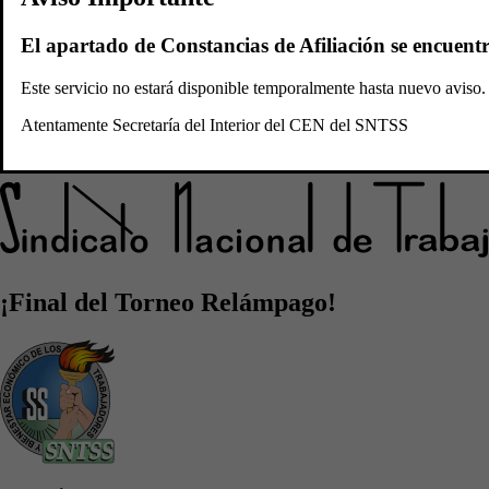
Convocatorias
Plataforma
El apartado de Constancias de Afiliación se encuent
Sidicato Nacional de
Este servicio no estará disponible temporalmente hasta nuevo avis
Atentamente Secretaría del Interior del CEN del SNTSS
Trabajadores del Seguro Social
¡Final del Torneo Relámpago!