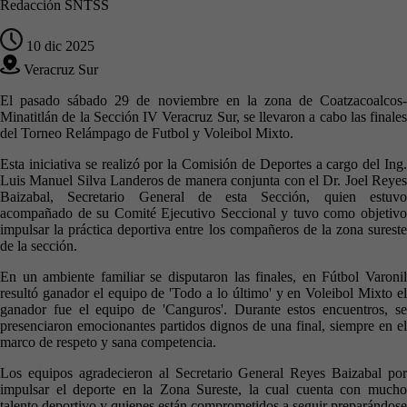
Redacción SNTSS
10 dic 2025
Veracruz Sur
El pasado sábado 29 de noviembre en la zona de Coatzacoalcos-
Minatitlán de la Sección IV Veracruz Sur, se llevaron a cabo las finales
del Torneo Relámpago de Futbol y Voleibol Mixto.
Esta iniciativa se realizó por la Comisión de Deportes a cargo del Ing.
Luis Manuel Silva Landeros de manera conjunta con el Dr. Joel Reyes
Baizabal, Secretario General de esta Sección, quien estuvo
acompañado de su Comité Ejecutivo Seccional y tuvo como objetivo
impulsar la práctica deportiva entre los compañeros de la zona sureste
de la sección.
En un ambiente familiar se disputaron las finales, en Fútbol Varonil
resultó ganador el equipo de 'Todo a lo último' y en Voleibol Mixto el
ganador fue el equipo de 'Canguros'. Durante estos encuentros, se
presenciaron emocionantes partidos dignos de una final, siempre en el
marco de respeto y sana competencia.
Los equipos agradecieron al Secretario General Reyes Baizabal por
impulsar el deporte en la Zona Sureste, la cual cuenta con mucho
talento deportivo y quienes están comprometidos a seguir preparándose