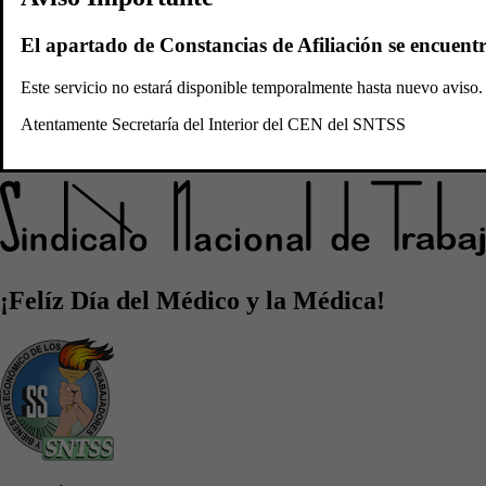
Convocatorias
Plataforma
El apartado de Constancias de Afiliación se encuent
Sidicato Nacional de
Este servicio no estará disponible temporalmente hasta nuevo avis
Atentamente Secretaría del Interior del CEN del SNTSS
Trabajadores del Seguro Social
¡Felíz Día del Médico y la Médica!