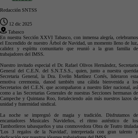
Redacción SNTSS
12 dic 2025
Tabasco
En nuestra Sección XXVI Tabasco, con inmensa alegría, celebramos
el Encendido de nuestro Árbol de Navidad, un momento lleno de luz,
calidez y espíritu comunitario que reunió a la gran familia de
trabajadores del IMSS.
Nuestro invitado especial el Dr. Rafael Olivos Hernández, Secretario
General del C.E.N. del S.N.T.S.S., quien, junto a nuestra querida
Secretaria General, la Dra. Evelin Martínez Cortés, lideraron esta
emotiva ceremonia, danod también una cálida bienvenida a los
Secretarios del C.E.N. que acompañaron a nuestro líder nacional, así
como a las Secretarias Generales de nuestras Secciones hermanas de
Campeche y Quintana Roo, fortaleciendo aún más nuestros lazos de
unidad y fraternidad sindical.
La noche se impregnó de magia y tradición. Disfrutamos de
encantadores Musicales Navideños, el ritmo auténtico de los
Tamborileros tabasqueños y una conmovedora Obra de Teatro titulada
'Los 3 regalos de la Navidad', interpretada con gran talento y
dedicación por nuestros jóvenes trabajadores del IMSS.