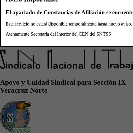
Convocatorias
Plataforma
El apartado de Constancias de Afiliación se encuent
Sidicato Nacional de
Este servicio no estará disponible temporalmente hasta nuevo avis
Atentamente Secretaría del Interior del CEN del SNTSS
Trabajadores del Seguro Social
Apoyo y Unidad Sindical para Sección IX
Veracruz Norte