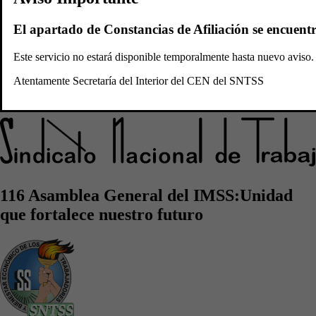
Convocatorias
Plataforma
El apartado de Constancias de Afiliación se encuent
Sidicato Nacional de
Este servicio no estará disponible temporalmente hasta nuevo avis
Atentamente Secretaría del Interior del CEN del SNTSS
Trabajadores del Seguro Social
116 Asamblea General del IMSS:Unidad
que fortalece nuestro futuro