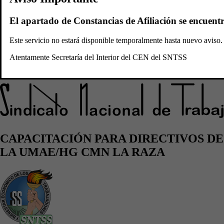
Convocatorias
Plataforma
El apartado de Constancias de Afiliación se encuent
Sidicato Nacional de
Este servicio no estará disponible temporalmente hasta nuevo avis
Atentamente Secretaría del Interior del CEN del SNTSS
Trabajadores del Seguro Social
CAPACITACIÓN PARA DIRECTIVOS DE
LA UMAE/HG CMN LA RAZA